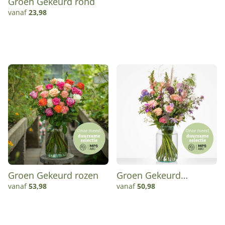
Groen Gekeurd rond
vanaf
23,98
Groen Gekeurd rozen
Groen Gekeurd
sympathie boeket
vanaf
53,98
vanaf
50,98