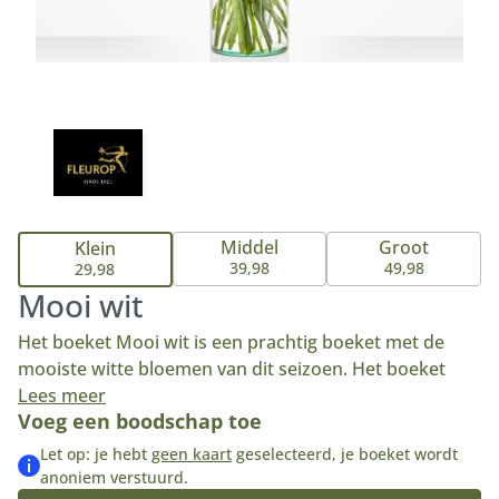
Middel
Groot
Klein
39,98
49,98
29,98
Mooi wit
Het boeket Mooi wit is een prachtig boeket met de
mooiste witte bloemen van dit seizoen. Het boeket
bevat onder meer een Gerbera, Leeuwenbek en
Lees meer
Voeg een boodschap toe
Ornithogalum en is een echte eyecatcher door de
combinatie van verschillende wittinten. Ons witte
Let op: je hebt
geen kaart
geselecteerd, je boeket wordt
boeket is de perfecte keuze voor elke gelegenheid.
anoniem verstuurd.