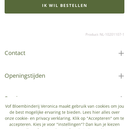
Met zijn tijdloze uitstraling past het moeiteloos in elk
IK WIL BESTELLEN
interieur, van klassiek tot modern. Wie verras jij? Tip:
bestel een bijpassende vaas voor de perfecte match.
Product: NL-10201107-1
Contact
Openingstijden
Service
Vof Bloembinderij Veronica maakt gebruik van cookies om jou
de best mogelijke ervaring te bieden. Lees
hier
alles over
onze cookie- en privacy verklaring. Klik op "Accepteren" om te
Populaire categorieën
accepteren. Kies je voor "instellingen"? Dan kun je kiezen