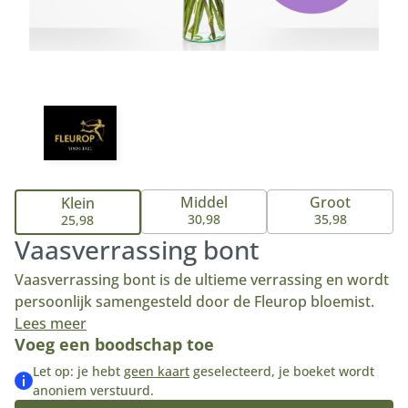
Middel
Groot
Klein
30,98
35,98
25,98
Vaasverrassing bont
Vaasverrassing bont is de ultieme verrassing en wordt
persoonlijk samengesteld door de Fleurop bloemist.
De vaasverrassing is een combinatie van een moderne
Lees meer
Voeg een boodschap toe
vaas beschikbaar in 3 formaten - klein, middel en groot
- met mooie verse seizoensbloemen. De bloemist kiest
Let op: je hebt
geen kaart
geselecteerd, je boeket wordt
de bloemen, snijdt deze voor levering schuin af en
anoniem verstuurd.