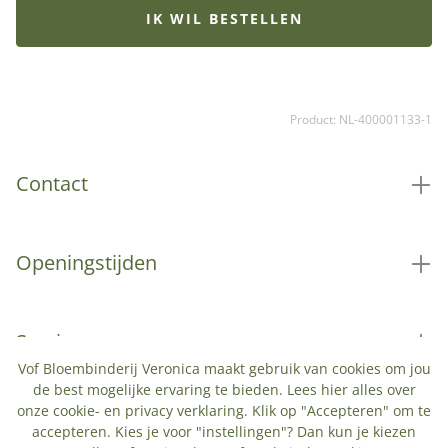
levert de bloemen op water met voeding.
IK WIL BESTELLEN
Vaasverrassing bont wordt geleverd inclusief vaas. De
hoogte van de vaas is afhankelijk van het gekozen
formaat. Het afgebeelde boeket is een sfeerimpressie.
Het geleverde boeket wordt persoonlijk samengesteld
Product: NL-400001133-1
door de Fleurop bloemist met de op dat moment
beschikbare bloemen. Hierdoor kan het boeket
afwijken van de getoonde afbeelding.
Contact
Openingstijden
Service
Vof Bloembinderij Veronica maakt gebruik van cookies om jou
de best mogelijke ervaring te bieden. Lees
hier
alles over
onze cookie- en privacy verklaring. Klik op "Accepteren" om te
Populaire categorieën
accepteren. Kies je voor "instellingen"? Dan kun je kiezen